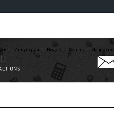
уги
Индустрии
Видео
За нас
Изпратет