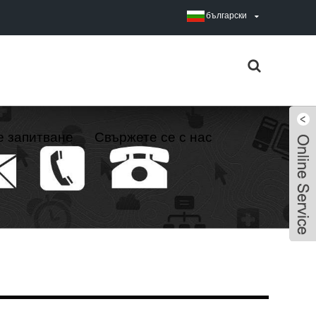
български
е запитване
Свържете се с нас