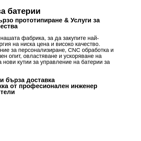
за батерии
ързо прототипиране & Услуги за
чества
нашата фабрика, за да закупите най-
Live
ргия на ниска цена и високо качество.
ение за персонализиране, CNC обработка и
ен опит, овластяване и ускоряване на
 нови кутии за управление на батерии за
ни бърза доставка
жка от професионален инженер
ители