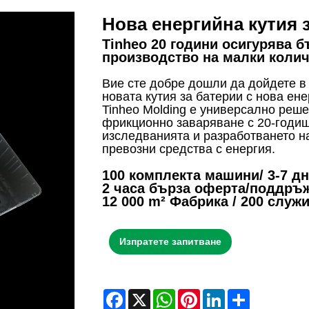
Нова енергийна кутия 
Tinheo 20 години осигурява б
производство на малки коли
Вие сте добре дошли да дойдете в 
новата кутия за батерии с нова ене
Tinheo Molding е универсално реш
фрикционно заваряване с 20-годиш
изследванията и разработването на
превозни средства с енергия.
100 комплекта машини/ 3-7 д
2 часа бърза оферта/поддръ
12 000 m² Фабрика / 200 служ
Изпратете запитване
Facebook
X
WhatsApp
Pinterest
LinkedIn
Share