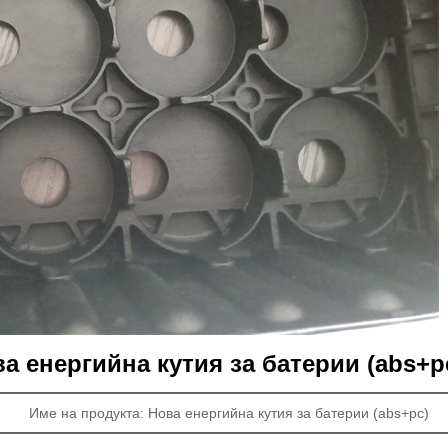
а енергийна кутия за батерии (abs+p
Име на продукта: Нова енергийна кутия за батерии (abs+pc)