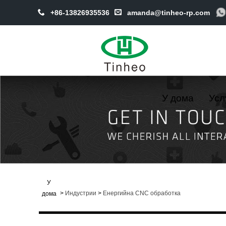
+86-13826935536
amanda@tinheo-rp.com
У дома
Усл
У
>
Индустрии
>
Енергийна CNC обработка
дома