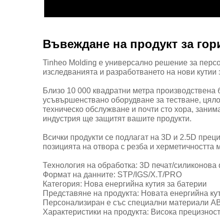
Въвеждане на продукт за гор
Tinheo Molding е универсално решение за перс
изследванията и разработването на нови кутии 
Близо 10 000 квадратни метра производствена 
усъвършенствано оборудване за тестване, цяло
техническо обслужване и почти сто хора, зани
индустрия ще защитят вашите продукти.
Всички продукти се подлагат на 3D и 2.5D прец
позицията на отвора с резба и херметичността м
Технология на обработка: 3D печат/силиконова
Формат на данните: STP/IGS/X.T/PRO
Категория: Нова енергийна кутия за батерии
Представяне на продукта: Новата енергийна кут
Персонализиран е със специални материали A
Характеристики на продукта: Висока прецизност