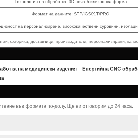
Технология на обработка: 3D печат/силиконова форма
Формат на данните: STP/IGS/X.T/PRO
ецизност на персонализиране, висококачествени суровини, изолация
итай, фабрика, доставчици, производители, персонализирани, каче
аботка на медицински изделия
Енергийна CNC обраб
на
итване във формата по-долу. Ще ви отговорим до 24 часа.