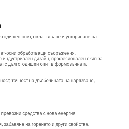
я
-годишен опит, овластяване и ускоряване на
 пет-осни обработващи съоръжения,
по индустриален дизайн, професионален екип за
нал с дългогодишен опит в формовъчната
ност, точност на дълбочината на нарязване,
 превозни средства с нова енергия.
, забавяне на горенето и други свойства.