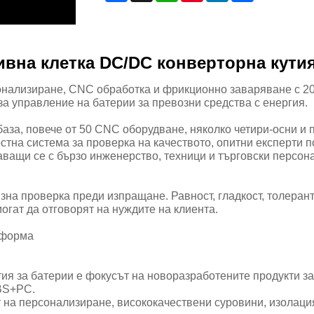
ивна клетка DC/DC конверторна кути
онализиране, CNC обработка и фрикционно заваряване с 20
за управление на батерии за превозни средства с енергия.
база, повече от 50 CNC оборудване, няколко четири-осни и
стна система за проверка на качеството, опитни експерти 
маващи се с бързо инженерство, техници и търговски персо
изна проверка преди изпращане. Равност, гладкост, толерант
огат да отговорят на нуждите на клиента.
 форма
ия за батерии е фокусът на новоразработените продукти за
BS+PC.
 на персонализиране, висококачествени суровини, изолация