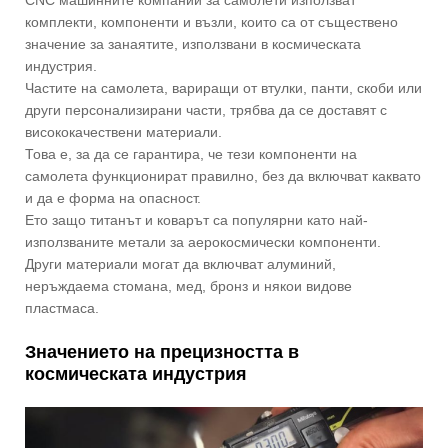
CNC машинните компании за самолети използват
комплекти, компоненти и възли, които са от съществено
значение за занаятите, използвани в космическата
индустрия.
Частите на самолета, вариращи от втулки, панти, скоби или
други персонализирани части, трябва да се доставят с
висококачествени материали.
Това е, за да се гарантира, че тези компоненти на
самолета функционират правилно, без да включват каквато
и да е форма на опасност.
Ето защо титанът и коварът са популярни като най-
използваните метали за аерокосмически компоненти.
Други материали могат да включват алуминий,
неръждаема стомана, мед, бронз и някои видове
пластмаса.
Значението на прецизността в
космическата индустрия