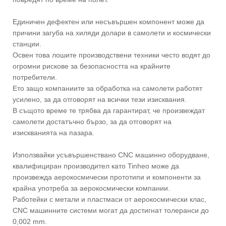
Единичен дефектен или несъвършен компонент може да
причини загуба на хиляди долари в самолети и космически
станции.
Освен това лошите производствени техники често водят до
огромни рискове за безопасността на крайните
потребители.
Ето защо компаниите за обработка на самолети работят
усилено, за да отговорят на всички тези изисквания.
В същото време те трябва да гарантират, че произвеждат
самолети достатъчно бързо, за да отговорят на
изискванията на пазара.
Използвайки усъвършенствано CNC машинно оборудване,
квалифициран производител като Tinheo може да
произвежда аерокосмически прототипи и компоненти за
крайна употреба за аерокосмически компании.
Работейки с метали и пластмаси от аерокосмически клас,
CNC машинните системи могат да достигнат толеранси до
0,002 mm.