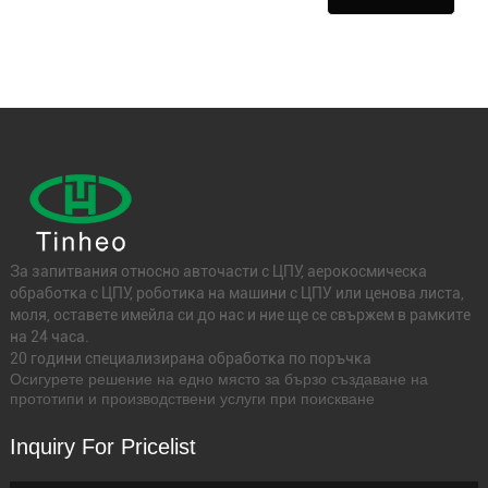
За запитвания относно авточасти с ЦПУ, аерокосмическа
обработка с ЦПУ, роботика на машини с ЦПУ или ценова листа,
моля, оставете имейла си до нас и ние ще се свържем в рамките
на 24 часа.
20 години специализирана обработка по поръчка
Осигурете решение на едно място за бързо създаване на
прототипи и производствени услуги при поискване
Inquiry For Pricelist