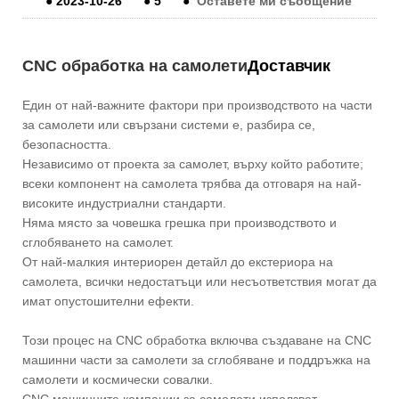
●
2023-10-26
●
5
●
Оставете ми съобщение
CNC обработка на самолети
Доставчик
Един от най-важните фактори при производството на части
за самолети или свързани системи е, разбира се,
безопасността.
Независимо от проекта за самолет, върху който работите;
всеки компонент на самолета трябва да отговаря на най-
високите индустриални стандарти.
Няма място за човешка грешка при производството и
сглобяването на самолет.
От най-малкия интериорен детайл до екстериора на
самолета, всички недостатъци или несъответствия могат да
имат опустошителни ефекти.
Този процес на CNC обработка включва създаване на CNC
машинни части за самолети за сглобяване и поддръжка на
самолети и космически совалки.