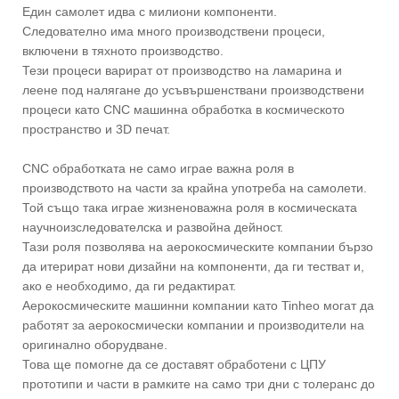
Един самолет идва с милиони компоненти.
Следователно има много производствени процеси,
включени в тяхното производство.
Тези процеси варират от производство на ламарина и
леене под налягане до усъвършенствани производствени
процеси като CNC машинна обработка в космическото
пространство и 3D печат.
CNC обработката не само играе важна роля в
производството на части за крайна употреба на самолети.
Той също така играе жизненоважна роля в космическата
научноизследователска и развойна дейност.
Тази роля позволява на аерокосмическите компании бързо
да итерират нови дизайни на компоненти, да ги тестват и,
ако е необходимо, да ги редактират.
Аерокосмическите машинни компании като Tinheo могат да
работят за аерокосмически компании и производители на
оригинално оборудване.
Това ще помогне да се доставят обработени с ЦПУ
прототипи и части в рамките на само три дни с толеранс до