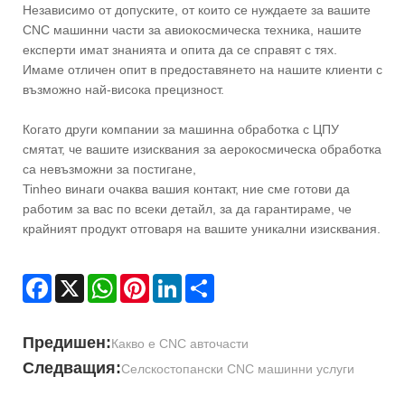
Независимо от допуските, от които се нуждаете за вашите
CNC машинни части за авиокосмическа техника, нашите
експерти имат знанията и опита да се справят с тях.
Имаме отличен опит в предоставянето на нашите клиенти с
възможно най-висока прецизност.
Когато други компании за машинна обработка с ЦПУ
смятат, че вашите изисквания за аерокосмическа обработка
са невъзможни за постигане,
Tinheo винаги очаква вашия контакт, ние сме готови да
работим за вас по всеки детайл, за да гарантираме, че
крайният продукт отговаря на вашите уникални изисквания.
Facebook
X
WhatsApp
Pinterest
LinkedIn
Share
Предишен:
Какво е CNC авточасти
Следващия:
Селскостопански CNC машинни услуги