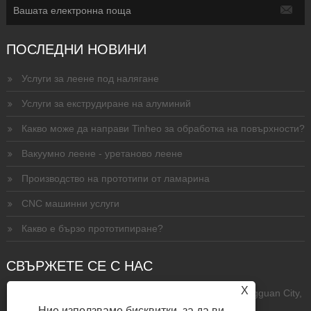
ПОСЛЕДНИ НОВИНИ
Услуги за леене под налягане
Услуги за екструдиране на алуминий
Какво може да направи Tinheo за обработка на повърхности?
Вакуумно леене - уретаново леене
Производство на прототипи от ламарина
CNC машинни услуги
Какво е бързо прототипиране?
СВЪРЖЕТЕ СЕ С НАС
X
Адрес: No.5, Jinshagang 6 road, Dalang town, Dongguan City,
Ние използваме бисквитки, за да ви