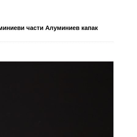
миниеви части Алуминиев капак
Live