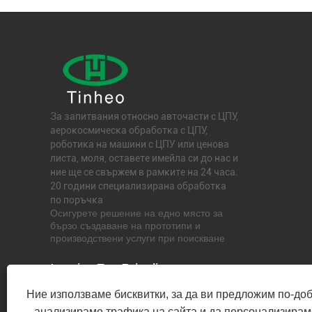
За запитвания относно авточасти с ЦПУ,
аерокосмическа обработка с ЦПУ,
роботика на машини с ЦПУ или ценова
листа, моля, оставете имейла си до нас и
ние ще се свържем в рамките на 24 часа.
20 години специализирана обработка
по поръчка
Осигурете решение на едно място за
бързо създаване на прототипи и
производствени услуги при поискване
Inquiry For Pricelist
Ние използваме бисквитки, за да ви предложим по-до
анализираме трафика на сайта и да персонализирам