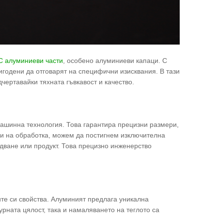
 алуминиеви части
, особено алуминиеви капаци. С
годени да отговарят на специфични изисквания. В тази
ертавайки тяхната гъвкавост и качество.
шинна технология. Това гарантира прецизни размери,
и на обработка, можем да постигнем изключителна
дване или продукт. Това прецизно инженерство
те си свойства. Алуминият предлага уникална
урната цялост, така и намаляването на теглото са