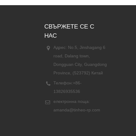
СВЪРЖЕТЕ СЕ С
НАС
Адрес: No.5, Jinshagang 6
road, Dalang town,
Dongguan City, Guangdong
Province, (523792) Китай
Телефон:
+86-
13826935536
електронна поща:
amanda@tinheo-rp.com