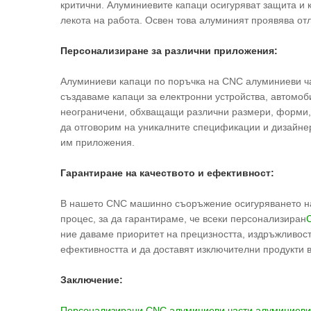
критични. Алуминиевите капаци осигуряват защита и
лекота на работа. Освен това алуминият проявява от
Персонализиране за различни приложения:
Алуминиеви капаци по поръчка на CNC алуминиеви ча
създаваме капаци за електронни устройства, автомо
неограничени, обхващащи различни размери, форми, п
да отговорим на уникалните спецификации и дизайнер
им приложения.
Гарантиране на качеството и ефективност:
В нашето CNC машинно съоръжение осигуряването на к
процес, за да гарантираме, че всеки персонализиран
ние даваме приоритет на прецизността, издръжливос
ефективността и да доставят изключителни продукти 
Заключение:
Персонализирани CNC алуминиеви части алуминиеви