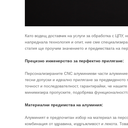
Като водещ доставчик на услуги за обработка с ЦПУ, 
напреднала технология и опит, ние сме специализира
статия ще проучим значението и предимствата на пер
Прецизно инженерство за перфектно прилягане:
Персонализираните CNC алуминиеви части алуминиев
тесни допуски и идеално прилягане за предвиденото
точност и последователност, гарантирайки, че нашит
минимизира пропуските, подобрява функционалността
Материални предимства на алуминия:
Алуминият е предпочитан избор на материал за перс
комбинация от здравина, издръжливост и лекота. Това