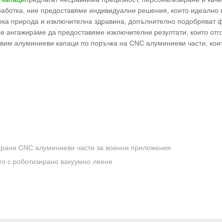
аботка, ние предоставяме индивидуални решения, които идеално п
ека природа и изключителна здравина, допълнително подобряват ф
се ангажираме да предоставяме изключителни резултати, които отг
авим алуминиеви капаци по поръчка на CNC алуминиеви части, коит
ирани CNC алуминиеви части за военни приложения
о с роботизирано вакуумно леене