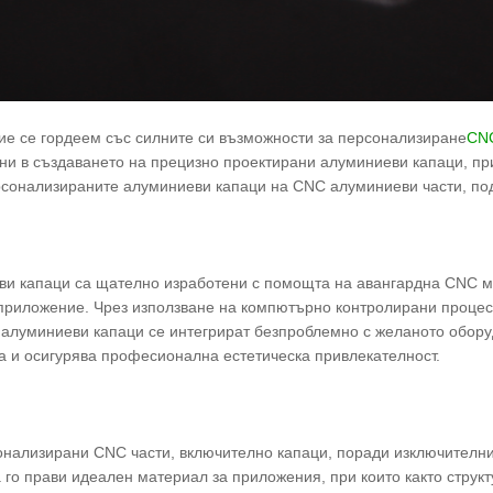
ние се гордеем със силните си възможности за персонализиране
CNC
ни в създаването на прецизно проектирани алуминиеви капаци, при
сонализираните алуминиеви капаци на CNC алуминиеви части, подч
и капаци са щателно изработени с помощта на авангардна CNC ма
 приложение. Чрез използване на компютърно контролирани процес
е алуминиеви капаци се интегрират безпроблемно с желаното обору
 и осигурява професионална естетическа привлекателност.
онализирани CNC части, включително капаци, поради изключителни
 го прави идеален материал за приложения, при които както структ