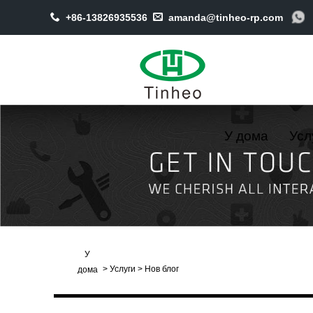
+86-13826935536
amanda@tinheo-rp.com
У дома
Усл
У
>
Услуги
>
Нов блог
дома