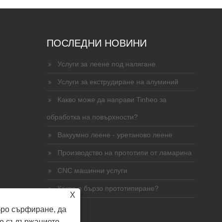
ПОСЛЕДНИ НОВИНИ
Услуги за леене под налягане
Услуги за екструдиране на алуминий
Какво може да направи Tinheo за
обработка на повърхности?
Вакуумно леене - уретаново леене
Производство на прототипи от ламарина
CNC машинни услуги
Какво е бързо прототипиране?
X
бро сърфиране, да
е съдържанието.