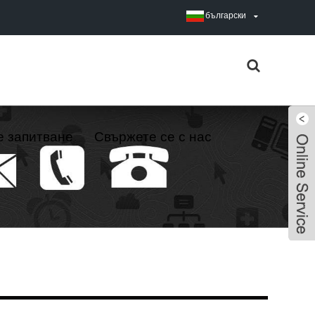
български
е запитване
Свържете се с нас