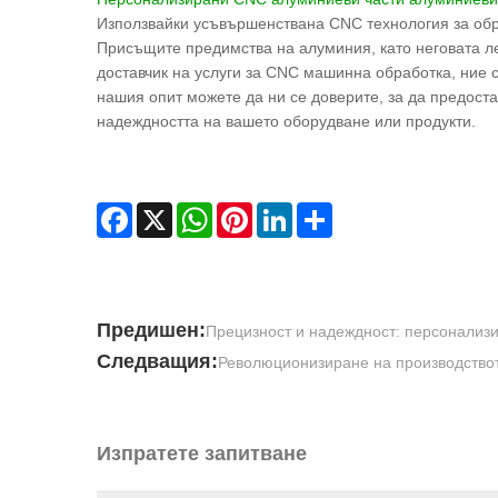
Използвайки усъвършенствана CNC технология за обр
Присъщите предимства на алуминия, като неговата л
доставчик на услуги за CNC машинна обработка, ние 
нашия опит можете да ни се доверите, за да предост
надеждността на вашето оборудване или продукти.
Facebook
X
WhatsApp
Pinterest
LinkedIn
Share
Предишен:
Прецизност и надеждност: персонализ
Следващия:
Революционизиране на производствот
Изпратете запитване