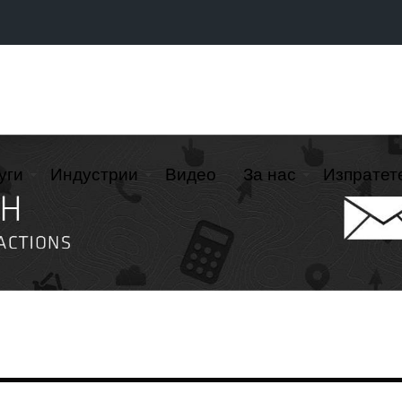
уги
Индустрии
Видео
За нас
Изпратет