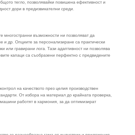
общото тегло, позволявайки повишена ефективност и
дност дори в предизвикателни среди.
те многостранни възможности ни позволяват да
 и др. Опциите за персонализиране са практически
и или гравирани лога. Тази адаптивност ни позволява
евите капаци са съобразени перфектно с предвидените
контрол на качеството през целия производствен
тандарти. От избора на материал до крайната проверка,
 машини работят в хармония, за да оптимизират
ство за разнообразна гама от индустрии и приложения.