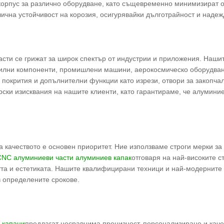
 корпус за различно оборудване, като същевременно минимизират 
лична устойчивост на корозия, осигурявайки дълготрайност и надеж
сти се грижат за широк спектър от индустрии и приложения. Наши
билни компоненти, промишлени машини, аерокосмическо оборудване
окрития и допълнителни функции като изрези, отвори за закопчалк
ски изисквания на нашите клиенти, като гарантираме, че алумини
ачеството е основен приоритет. Ние използваме строги мерки за 
CNC алуминиеви части алуминиев капак
отговаря на най-високите с
тта и естетиката. Нашите квалифицирани техници и най-модерните
в определените срокове.
 капаци
предлагат несравнима прецизност, персонализиране и каче